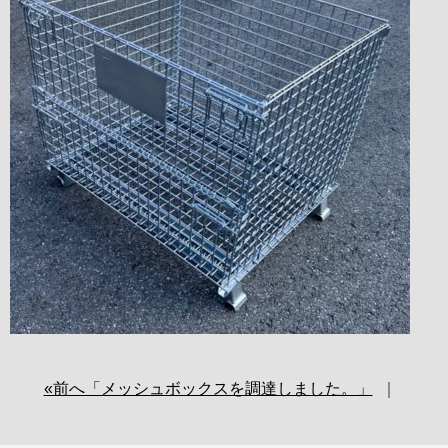
uc.co.jp/public_html/wp-
content/themes/standard_black_cm
on line
21
«前へ「メッシュボックスを調達しました。」
｜
Warning
: Attempt to read property