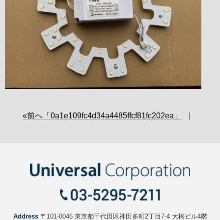
uc.co.jp/public_html/wp-
content/themes/standard_black_cm
on line
21
«前へ「0a1e109fc4d34a4485ffcf81fc202ea」
｜
Warning
: Attempt to read property
Address
〒101-0046 東京都千代田区神田多町2丁目7-4 大橋ビル4階