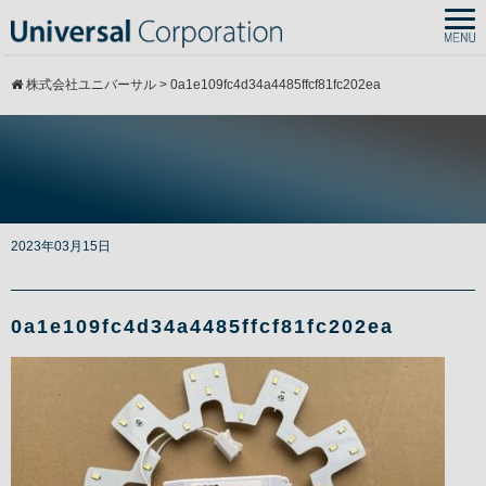
株式会社ユニバーサル
>
0a1e109fc4d34a4485ffcf81fc202ea
2023年03月15日
Warning
: Undefined array key 0 in
0a1e109fc4d34a4485ffcf81fc202ea
/home/cmspro5/j-